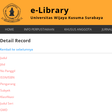
e-Library
Universitas Wijaya Kusuma Surabaya
HOME
INFO PERPUSTAKAAN
KHUSUS ANGGOTA
JURNA
Detail Record
Kembali ke sebelumnya
Judul
Jilid
No Panggil
ISSN/ISBN
Pengarang
Subyek
Klasifikasi
Judul Seri
GMD