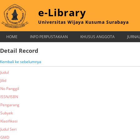
e-Library
Universitas Wijaya Kusuma Surabaya
HOME
INFO PERPUSTAKAAN
KHUSUS ANGGOTA
JURNA
Detail Record
Kembali ke sebelumnya
Judul
Jilid
No Panggil
ISSN/ISBN
Pengarang
Subyek
Klasifikasi
Judul Seri
GMD